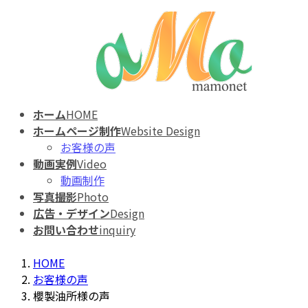
テ
ゲ
ン
ー
ツ
シ
へ
ョ
ス
ン
キ
に
ッ
移
ホーム
HOME
プ
動
ホームページ制作
Website Design
お客様の声
動画実例
Video
動画制作
写真撮影
Photo
広告・デザイン
Design
お問い合わせ
inquiry
HOME
お客様の声
櫻製油所様の声