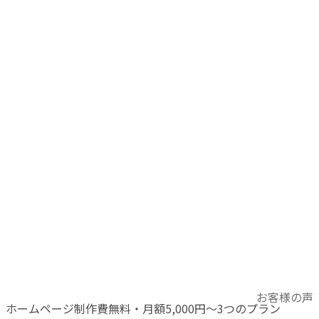
コ
ナ
お客様の声
ホームページ制作費無料・月額5,000円～3つのプラン
ン
ビ