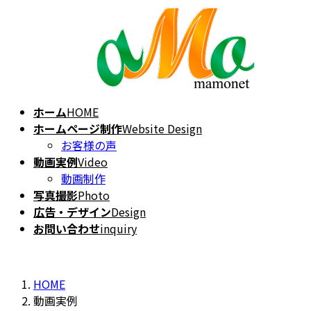
コ
ナ
ン
ビ
テ
ゲ
ン
ー
ツ
シ
へ
ョ
ホーム
HOME
ス
ン
ホームページ制作
Website Design
キ
に
お客様の声
ッ
移
動画実例
Video
プ
動
動画制作
写真撮影
Photo
広告・デザイン
Design
お問い合わせ
inquiry
HOME
動画実例